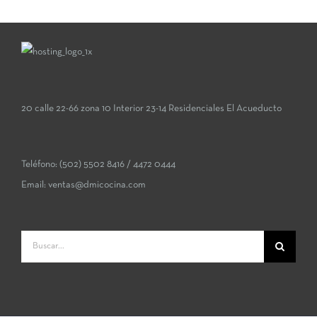
Replica Orologi
fake watches
20 calle 22-66 zona 10 Interior 23-14 Residenciales El Acueducto
Teléfono:
(502) 5502 8416
/
4472 0444
Email:
ventas@dmicocina.com
Buscar: