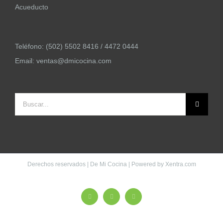
Acueducto
Teléfono:
(502) 5502 8416
/
4472 0444
Email:
ventas@dmicocina.com
Buscar:
Derechos reservados | De Mi Cocina | Powered by
Xentra.com
Facebook
X
Instagram