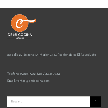
Replica Orologi
fake watches
20 calle 22-66 zona 10 Interior 23-14 Residenciales El Acueducto
Teléfono:
(502) 5502 8416
/
4472 0444
Email:
ventas@dmicocina.com
Buscar: